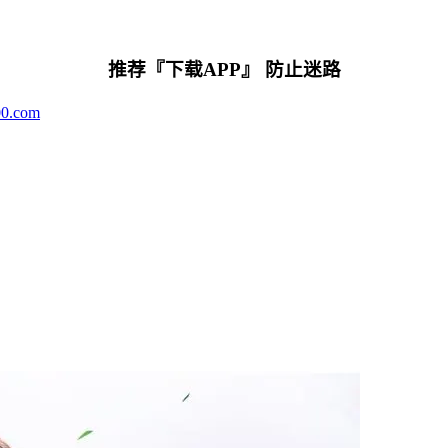
推荐『下载APP』 防止迷路
00.com