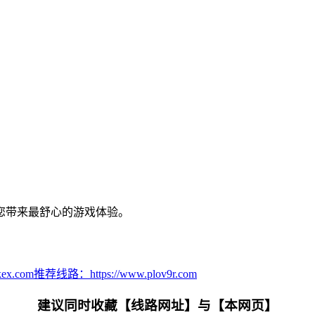
您带来最舒心的游戏体验。
kex.com
推荐线路：
https://www.plov9r.com
建议同时收藏【线路网址】与【本网页】