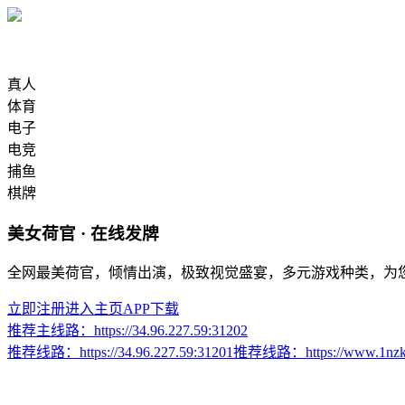
真人
体育
电子
电竞
捕鱼
棋牌
美女荷官 · 在线发牌
全网最美荷官，倾情出演，极致视觉盛宴，多元游戏种类，为
立即注册
进入主页
APP下载
推荐主线路：
https://34.96.227.59:31202
推荐线路：
https://34.96.227.59:31201
推荐线路：
https://www.1nz