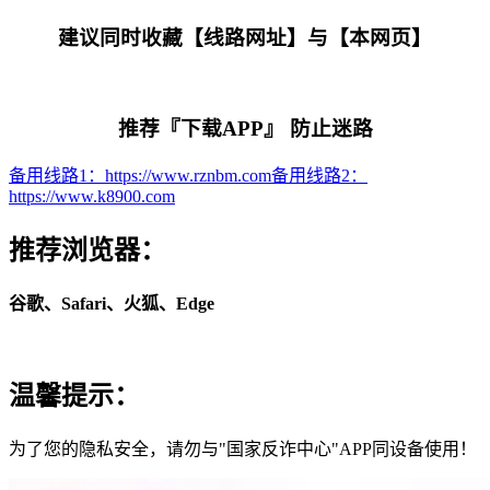
建议同时收藏【线路网址】与【本网页】
推荐『下载APP』 防止迷路
备用线路
1
：
https://www.rznbm.com
备用线路
2
：
https://www.k8900.com
推荐浏览器：
谷歌、Safari、火狐、Edge
温馨提示：
为了您的隐私安全，请勿与"国家反诈中心"APP同设备使用！