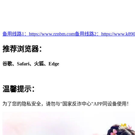
备用线路
1
：
https://www.rznbm.com
备用线路
2
：
https://www.k89
推荐浏览器：
谷歌、Safari、火狐、Edge
温馨提示：
为了您的隐私安全，请勿与"国家反诈中心"APP同设备使用！