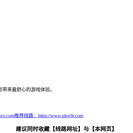
您带来最舒心的游戏体验。
kex.com
推荐线路：
https://www.plov9r.com
建议同时收藏【线路网址】与【本网页】