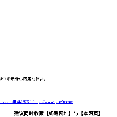
您带来最舒心的游戏体验。
kex.com
推荐线路：
https://www.plov9r.com
建议同时收藏【线路网址】与【本网页】