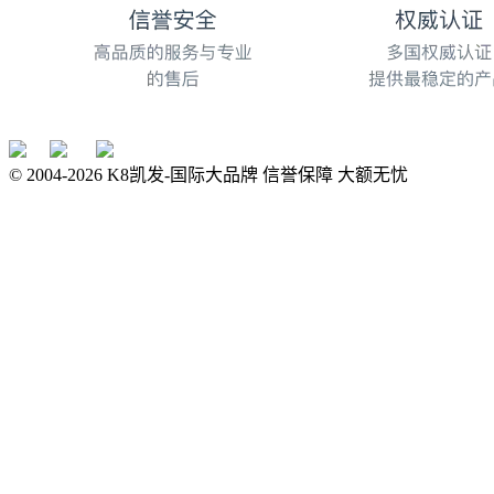
© 2004-
2026
K8凯发-国际大品牌 信誉保障 大额无忧