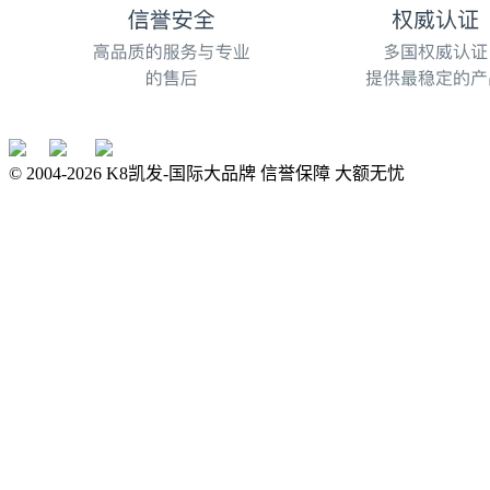
© 2004-
2026
K8凯发-国际大品牌 信誉保障 大额无忧