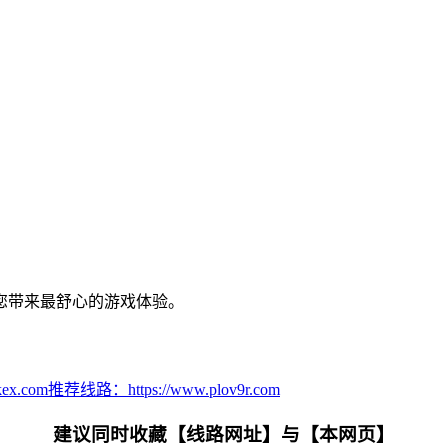
您带来最舒心的游戏体验。
kex.com
推荐线路：
https://www.plov9r.com
建议同时收藏【线路网址】与【本网页】