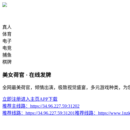
真人
体育
电子
电竞
捕鱼
棋牌
美女荷官 · 在线发牌
全网最美荷官，倾情出演，极致视觉盛宴，多元游戏种类，为
立即注册
进入主页
APP下载
推荐主线路：
https://34.96.227.59:31202
推荐线路：
https://34.96.227.59:31201
推荐线路：
https://www.1nz