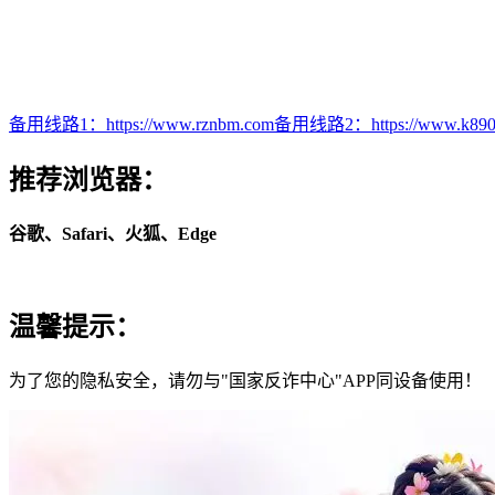
备用线路
1
：
https://www.rznbm.com
备用线路
2
：
https://www.k89
推荐浏览器：
谷歌、Safari、火狐、Edge
温馨提示：
为了您的隐私安全，请勿与"国家反诈中心"APP同设备使用！