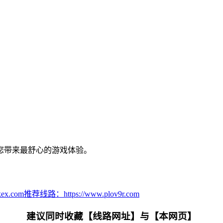
您带来最舒心的游戏体验。
kex.com
推荐线路：
https://www.plov9r.com
建议同时收藏【线路网址】与【本网页】