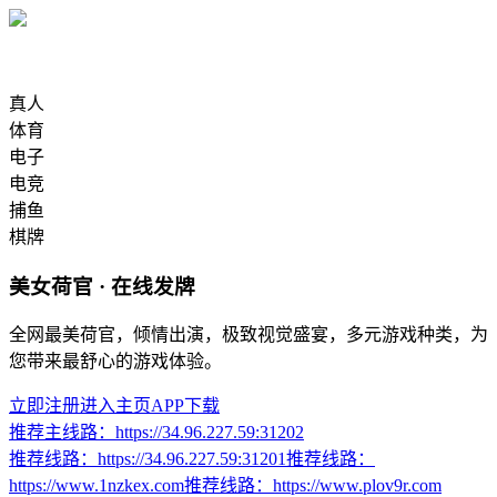
真人
体育
电子
电竞
捕鱼
棋牌
美女荷官 · 在线发牌
全网最美荷官，倾情出演，极致视觉盛宴，多元游戏种类，为
您带来最舒心的游戏体验。
立即注册
进入主页
APP下载
推荐主线路：
https://34.96.227.59:31202
推荐线路：
https://34.96.227.59:31201
推荐线路：
https://www.1nzkex.com
推荐线路：
https://www.plov9r.com