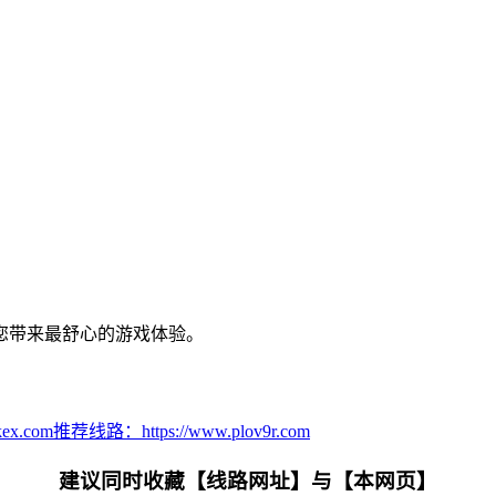
您带来最舒心的游戏体验。
kex.com
推荐线路：
https://www.plov9r.com
建议同时收藏【线路网址】与【本网页】