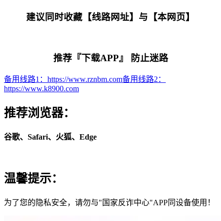
建议同时收藏【线路网址】与【本网页】
推荐『下载APP』 防止迷路
备用线路
1
：
https://www.rznbm.com
备用线路
2
：
https://www.k8900.com
推荐浏览器：
谷歌、Safari、火狐、Edge
温馨提示：
为了您的隐私安全，请勿与"国家反诈中心"APP同设备使用！